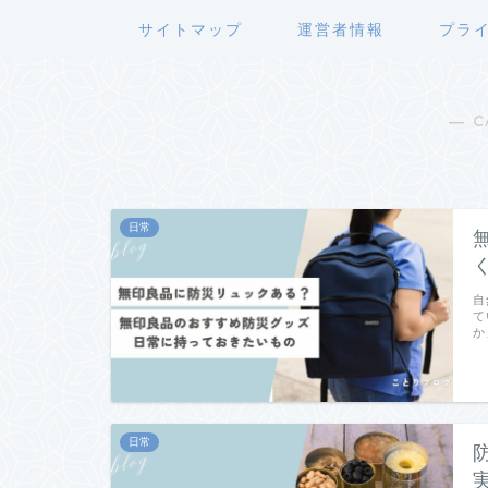
サイトマップ
運営者情報
プラ
― C
日常
自
て
か
日常